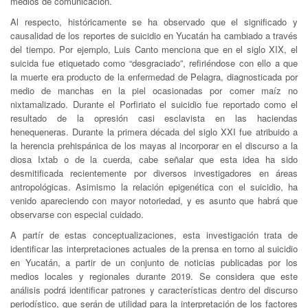
medios de comunicación.
Al respecto, históricamente se ha observado que el significado y
causalidad de los reportes de suicidio en Yucatán ha cambiado a través
del tiempo. Por ejemplo, Luis Canto menciona que en el siglo XIX, el
suicida fue etiquetado como “desgraciado”, refiriéndose con ello a que
la muerte era producto de la enfermedad de Pelagra, diagnosticada por
medio de manchas en la piel ocasionadas por comer maíz no
nixtamalizado. Durante el Porfiriato el suicidio fue reportado como el
resultado de la opresión casi esclavista en las haciendas
henequeneras. Durante la primera década del siglo XXI fue atribuido a
la herencia prehispánica de los mayas al incorporar en el discurso a la
diosa Ixtab o de la cuerda, cabe señalar que esta idea ha sido
desmitificada recientemente por diversos investigadores en áreas
antropológicas. Asimismo la relación epigenética con el suicidio, ha
venido apareciendo con mayor notoriedad, y es asunto que habrá que
observarse con especial cuidado.
A partír de estas conceptualizaciones, esta investigación trata de
identificar las interpretaciones actuales de la prensa en torno al suicidio
en Yucatán, a partir de un conjunto de noticias publicadas por los
medios locales y regionales durante 2019. Se considera que este
análisis podrá identificar patrones y características dentro del discurso
periodístico, que serán de utilidad para la interpretación de los factores