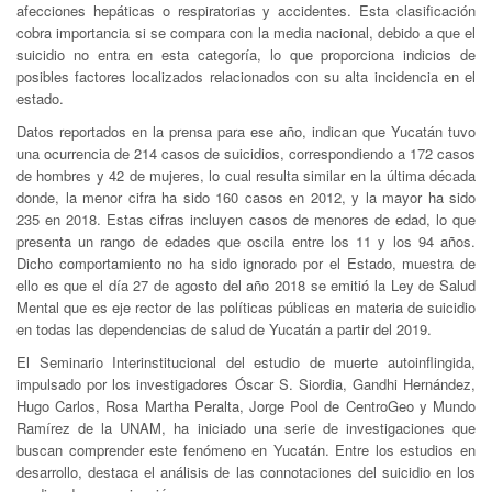
afecciones hepáticas o respiratorias y accidentes. Esta clasificación
cobra importancia si se compara con la media nacional, debido a que el
suicidio no entra en esta categoría, lo que proporciona indicios de
posibles factores localizados relacionados con su alta incidencia en el
estado.
Datos reportados en la prensa para ese año, indican que Yucatán tuvo
una ocurrencia de 214 casos de suicidios, correspondiendo a 172 casos
de hombres y 42 de mujeres, lo cual resulta similar en la última década
donde, la menor cifra ha sido 160 casos en 2012, y la mayor ha sido
235 en 2018. Estas cifras incluyen casos de menores de edad, lo que
presenta un rango de edades que oscila entre los 11 y los 94 años.
Dicho comportamiento no ha sido ignorado por el Estado, muestra de
ello es que el día 27 de agosto del año 2018 se emitió la Ley de Salud
Mental que es eje rector de las políticas públicas en materia de suicidio
en todas las dependencias de salud de Yucatán a partir del 2019.
El Seminario Interinstitucional del estudio de muerte autoinflingida,
impulsado por los investigadores Óscar S. Siordia, Gandhi Hernández,
Hugo Carlos, Rosa Martha Peralta, Jorge Pool de CentroGeo y Mundo
Ramírez de la UNAM, ha iniciado una serie de investigaciones que
buscan comprender este fenómeno en Yucatán. Entre los estudios en
desarrollo, destaca el análisis de las connotaciones del suicidio en los