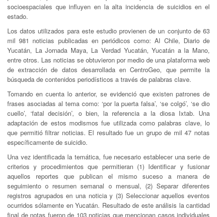
socioespaciales que influyen en la alta incidencia de suicidios en el
estado.
Los datos utilizados para este estudio provienen de un conjunto de 63
mil 981 noticias publicadas en periódicos como: Al Chile, Diario de
Yucatán, La Jornada Maya, La Verdad Yucatán, Yucatán a la Mano,
entre otros. Las noticias se obtuvieron por medio de una plataforma web
de extracción de datos desarrollada en CentroGeo, que permite la
búsqueda de contenidos periodísticos a través de palabras clave.
Tomando en cuenta lo anterior, se evidenció que existen patrones de
frases asociadas al tema como: ‘por la puerta falsa’, ‘se colgó’, ‘se dio
cuello’, ‘fatal decisión’, o bien, la referencia a la diosa Ixtab. Una
adaptación de estos modismos fue utilizada como palabras clave, lo
que permitió filtrar noticias. El resultado fue un grupo de mil 47 notas
específicamente de suicidio.
Una vez identificada la temática, fue necesario establecer una serie de
criterios y procedimientos que permitieran (1) Identificar y fusionar
aquellos reportes que publican el mismo suceso a manera de
seguimiento o resumen semanal o mensual, (2) Separar diferentes
registros agrupados en una noticia y (3) Seleccionar aquellos eventos
ocurridos sólamente en Yucatán. Resultado de este análisis la cantidad
final de notas fueron de 103 noticias que mencionan casos individuales