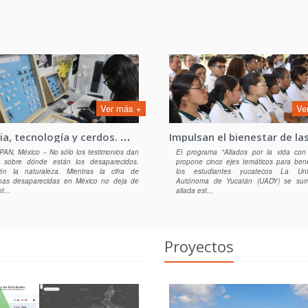
Ver más +
Ve
C
iencia, tecnología y cerdos. México experimenta nuevas formas de buscar a los desaparecidos
AN, México -- No sólo los testimonios dan
El programa "Aliados por la vida con 
s sobre dónde están los desaparecidos.
propone cinco ejes temáticos para bene
én la naturaleza. Mientras la cifra de
los estudiantes yucatecos La Univ
nas desaparecidas en México no deja de
Autónoma de Yucatán (UADY) se su
t...
aliada est...
Proyectos