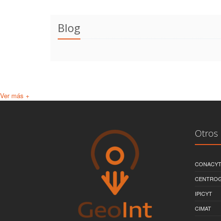
Blog
Ver más +
Otros 
CONACY
CENTRO
IPICYT
CIMAT