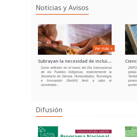
Noticias y Avisos
Ver más +
S
ubrayan la necesidad de incluir a las comunidades en el desarrollo tecnológico y evitar prácticas extractivistas.
Como reflexión en el marco del Día Internacional
ZAPOP
de los Pueblos Indígenas, recientemente la
pista
Secretaría de Ciencia, Humanidades, Tecnología
Tambi
e Innovación (Secihti) llevó a cabo el
perso
conversato...
aumen
Difusión