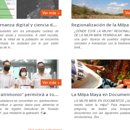
Ver más +
Ve
G
obernanza digital y ciencia de datos geoespaciales
iudades son los principales núcleos de
¿DÓNDE ESTÁ LA MILPA? REGIONAL
idad social y económica. A nivel mundial,
DE LA MILPA MAYA PENÍNSULAR Méxic
e la mitad de la población se encuentra
una gran riqueza de pueblos origina
ntrada en ciudades por lo que están
coinciden e interactúan con la biodiver
s de in...
territ...
Ver más +
Ve
E
’es Patrimonio” permitirá a todos subir fotografías
La Milpa Maya en Documen
udadanos se convertirán en “patrimonieros”
LA MILPA MAYA EN DOCUMENTOS ¿Qu
ntribuir a aportar datos para alimentar el
escrito sobre la milpa? Para respon
ma de registro biocultural de Yucatán
pregunta, se realizó una búsq
il”, que mediante la aplicación “E�...
documentos con las siguientes palabra
etnobotánica, Zea ...
Ver notas anteriores