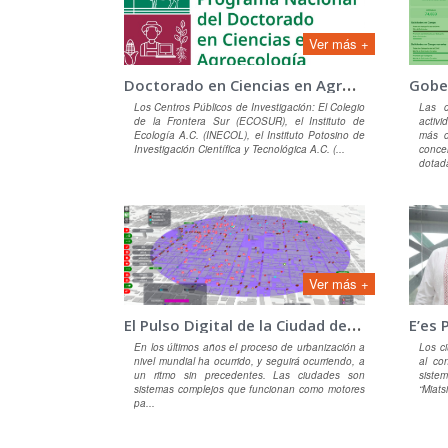
Ver más +
D
octorado en Ciencias en Agroecología
Los Centros Públicos de Investigación: El Colegio
Las c
de la Frontera Sur (ECOSUR), el Instituto de
activ
Ecología A.C. (INECOL), el Instituto Potosino de
más d
Investigación Científica y Tecnológica A.C. (...
conce
dotada
Ver más +
E
l Pulso Digital de la Ciudad de México
En los últimos años el proceso de urbanización a
Los ci
nivel mundial ha ocurrido, y seguirá ocurriendo, a
al co
un ritmo sin precedentes. Las ciudades son
siste
sistemas complejos que funcionan como motores
“Miats
pa...