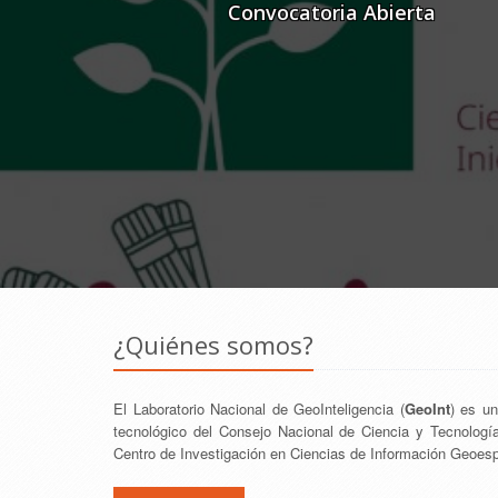
Convocatoria Abierta
¿Quiénes somos?
El Laboratorio Nacional de GeoInteligencia (
GeoInt
) es un
tecnológico del Consejo Nacional de Ciencia y Tecnología
Centro de Investigación en Ciencias de Información Geoesp