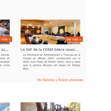
r más +
Ver más +
I
mpulsan el bienestar de las juventudes yucatecas a través de una iniciativa estatal
L
a SAF de la CDMX lidera reunión del Grupo de Trabajo Modernización e Innovación de los Registros y Catastro
ciencia”
La Secretaría de Administración y Finanzas de la
ficio de
Ciudad de México (SAF), encabezada por el
ersidad
titular Juan Pablo de Botton Falcón, llevó a cabo
mó como
ayer la primera Reunión del Grupo de Trabajo
Mod...
Ver Noticias y Avisos anteriores