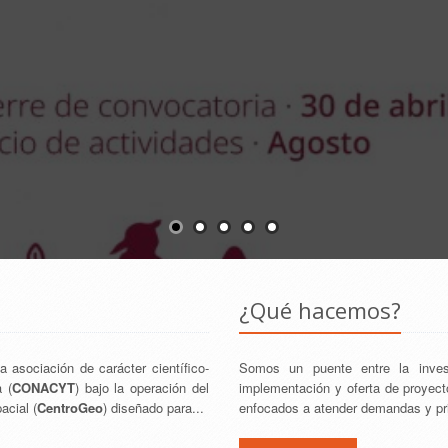
¿Qué hacemos?
a asociación de carácter científico-
Somos un puente entre la invest
 (
CONACYT
) bajo la operación del
implementación y oferta de proyecto
acial (
CentroGeo
) diseñado para...
enfocados a atender demandas y prio