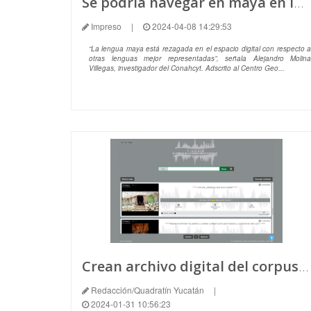
Se podría navegar en maya en la web
Impreso
|
2024-04-08 14:29:53
“La lengua maya está rezagada en el espacio digital con respecto a
otras lenguas mejor representadas”, señala Alejandro Molina
Villegas, investigador del Conahcyt. Adscrito al Centro Geo...
Crean archivo digital del corpus lingüístico maya peninsular.
Redacción/Quadratín Yucatán
|
2024-01-31 10:56:23