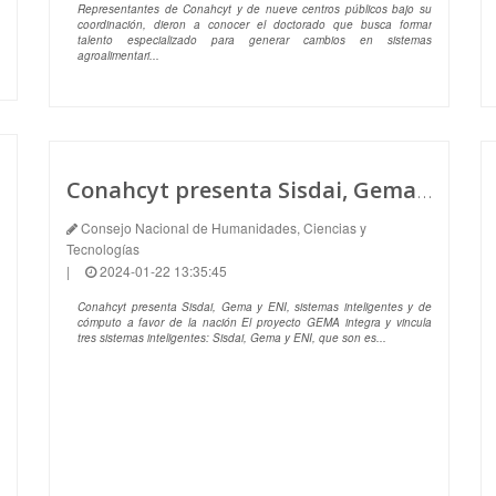
Representantes de Conahcyt y de nueve centros públicos bajo su
coordinación, dieron a conocer el doctorado que busca formar
talento especializado para generar cambios en sistemas
agroalimentari...
Conahcyt presenta Sisdai, Gema y ENI, sistemas inteligentes y de cómputo a favor de la nación.
Consejo Nacional de Humanidades, Ciencias y
Tecnologías
|
2024-01-22 13:35:45
Conahcyt presenta Sisdai, Gema y ENI, sistemas inteligentes y de
cómputo a favor de la nación El proyecto GEMA integra y vincula
tres sistemas inteligentes: Sisdai, Gema y ENI, que son es...