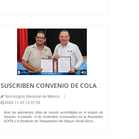
SUSCRIBEN CONVENIO DE COLABORACIÓN PARA PREVEENIR PROBLEMA DEL SUICIDIO EN YUCATÁN.
Tecnológico Nacional de México
|
2024-11-20 12:37:53
Ante las alarmantes cifras de muerte autoinfligida en el estado de
Yucatán, el pasado 14 de noviembre, convocados por la Asociación
SOFÍA y el Sindicato de Trabajadores del Seguro Social-Secci...