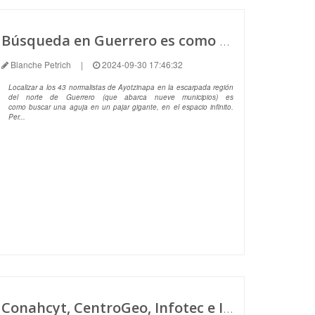
Búsqueda en Guerrero es como hurgar en un pajar: experto del Conahcyt
Blanche Petrich
|
2024-09-30 17:46:32
Localizar a los 43 normalistas de Ayotzinapa en la escarpada región
del norte de Guerrero (que abarca nueve municipios) es
como buscar una aguja en un pajar gigante, en el espacio infinito.
Per...
Conahcyt, CentroGeo, Infotec e Instituto Mora organizan Datatón Infantil para niñas y niños de 9 a 12 años