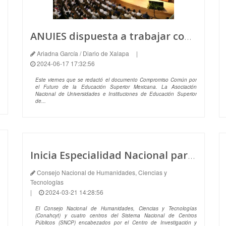
ANUIES dispuesta a trabajar con la presidenta electa para la educación superior mexicana.
Ariadna García / Diario de Xalapa
|
2024-06-17 17:32:56
Este viernes que se redactó el documento Compromiso Común por
el Futuro de la Educación Superior Mexicana. La Asociación
Nacional de Universidades e Instituciones de Educación Superior
de...
Inicia Especialidad Nacional para el Bienestar Comunitario en Agroecologías y Soberanías Alimentarias
Consejo Nacional de Humanidades, Ciencias y
Tecnologías
|
2024-03-21 14:28:56
El Consejo Nacional de Humanidades, Ciencias y Tecnologías
(Conahcyt) y cuatro centros del Sistema Nacional de Centros
Públicos (SNCP) encabezados por el Centro de Investigación y