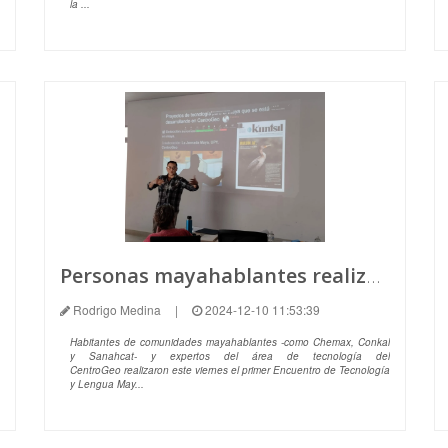
la ...
Personas mayahablantes realizan encuentro de rescate de la lengua con un enfoque tecnológico,
Rodrigo Medina
|
2024-12-10 11:53:39
Habitantes de comunidades mayahablantes -como Chemax, Conkal
y Sanahcat- y expertos del área de tecnología del
CentroGeo realizaron este viernes el primer Encuentro de Tecnología
y Lengua May...