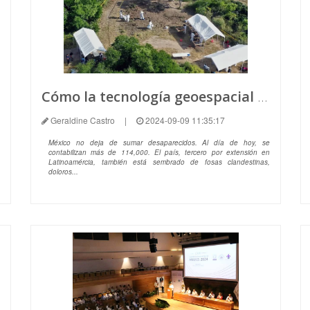
Cómo la tecnología geoespacial expone el horror de las fosas clandestinas en México
Geraldine Castro
|
2024-09-09 11:35:17
México no deja de sumar desaparecidos. Al día de hoy, se
contabilizan más de 114,000. El país, tercero por extensión en
Latinoamércia, también está sembrado de fosas clandestinas,
doloros...