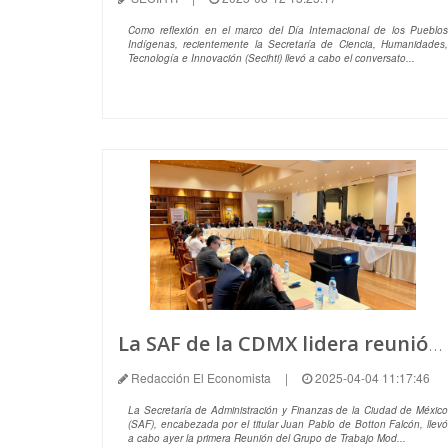
Como reflexión en el marco del Día Internacional de los Pueblos
Indígenas, recientemente la Secretaría de Ciencia, Humanidades,
Tecnología e Innovación (Secihti) llevó a cabo el conversato...
La SAF de la CDMX lidera reunión del Grupo de Trabajo Modernización e Innovación de los Registros y Catastro
Redacción El Economista
|
2025-04-04 11:17:46
La Secretaría de Administración y Finanzas de la Ciudad de México
(SAF), encabezada por el titular Juan Pablo de Botton Falcón, llevó
a cabo ayer la primera Reunión del Grupo de Trabajo Mod...