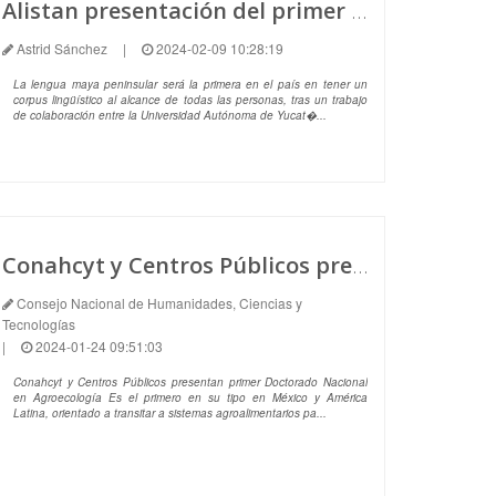
Alistan presentación del primer Corpus Lingüístico Maya que existe en el país
Astrid Sánchez
|
2024-02-09 10:28:19
La lengua maya peninsular será la primera en el país en tener un
corpus lingüístico al alcance de todas las personas, tras un trabajo
de colaboración entre la Universidad Autónoma de Yucat�...
Conahcyt y Centros Públicos presentan primer Doctorado Nacional en Agroecología
Consejo Nacional de Humanidades, Ciencias y
Tecnologías
|
2024-01-24 09:51:03
Conahcyt y Centros Públicos presentan primer Doctorado Nacional
en Agroecología Es el primero en su tipo en México y América
Latina, orientado a transitar a sistemas agroalimentarios pa...