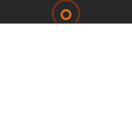
Otros Sitios
CONACYT
CENTROGEO
IPICYT
CIMAT
DATALAB