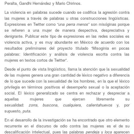
Peralta, Gandhi Hernández y Mario Chirinos.
La violencia en palabras sucede cuando se codifica la agresión contra
las mujeres a través de palabras u otras construcciones lingüísticas.
Expresiones en Twitter como “
una perra menos
” son misóginas porque
se refieren a una mujer de manera despectiva, despreciativa y
denigrante. Publicar este tipo de expresiones en las redes sociales es
violencia activa, y es muy abundante en México de acuerdo con los
resultados preliminares del proyecto titulado “Misoginia en pocas
palabras: Identificación y análisis de violencia escrita contra las
mujeres en textos cortos de Twitter”.
Desde el punto de vista lingüístico, llama la atención que la sexualidad
de las mujeres genera una gran cantidad de léxico negativo a diferencia
de lo que sucede con la sexualidad de los hombres, en la que el léxico
privilegia en términos positivos el desempeño sexual o la aceptación
social. El léxico generalizado se centra en rechazar y despreciar a
aquellas mujeres que ejercen libremente su
sexualidad:
zorra
,
buscona
,
cualquiera
,
calientahuevos
y, por
supuesto,
puta
.
En el desarrollo de la investigación se ha encontrado que otro elemento
recurrente en el discurso de odio contra las mujeres es el de su
descalificación intelectual, pues las palabras
pendeja
y
loca
aparecen