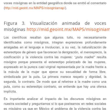
voces misóginas en la entidad geográfica donde se emitió el comentario
(
http://mid.geoint.mx/MAPS/misoginiamap/
).
Figura 3. Visualización animada de voces
misóginas
http://mid.geoint.mx/MAPS/misoginia
Los científicos resaltan que algunos tuits, no necesariamente
identificados como misóginos, integran expresiones profundamente
arraigadas en el lenguaje e involucran, a su vez, la naturalización de
estereotipos de género que favorecen la denigración, el menosprecio, la
cosificación y la violencia contra las mujeres: “
¡puta madre!
” resulta
misógino porque presenta el estereotipo polarizado de las mujeres,
expresado en la pureza casi virginal representada por la madre frente a
la mácula de la mujer que ejerce su sexualidad de forma libre,
simbolizada por la puta. La primera merece respeto y dignidad, la
segunda, lo contrario. De modo que al referirse a la madre como una
puta, como su estereotipo contrario, se entiende que hay una ofensa
implícita.
Es importante analizar el impacto de los discursos misóginos en
nuestra sociedad y preguntarnos si lo que posteamos en redes sociales
es misógino ya que en México el problema de la violencia contra las