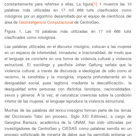
constantemente para referirse a ellas. La figura
[1]
1 muestra las 10
palabras más utilizadas en 17 mil 666 tuits clasificados como
misóginos por un algoritmo desarrollado por el equipo de científicos del
área de
Geointeligencia Computacional
de CentroGeo.
Figura 1. Las 10 palabras más utilizadas en 17 mil 666 tuits
clasificados como misóginos.
Las palabras utilizadas en el discurso misógino, colocan a las mujeres
en un espacio de inferioridad, inmadurez e irracionalidad, de modo que
el lenguaje se convierte en una forma de violencia cultural y violencia
estructural. El sociólogo y pacifista Johan Galtung señala que la
violencia cultural, a través de discursos e ideologías de odio como el
racismo, la xenofobia y la misoginia, impacta profundamente en la
desigualdad social, pues legitima -mediante la descalificación-, la
desigualdad entre personas con distintos fenotipos, nacionalidades,
sexos y géneros. A la vez, al naturalizar creencias sobre la condición
inferior de las mujeres, el lenguaje reproduce la violencia estructural.
Muchas de las palabras del léxico misógino forman parte de los lemas
del Diccionario Tabú (en proceso, Siglo XXI Editores), a cargo de
Georgina Barraza, académica de la UNAM, han sido utilizadas por
investigadores de CentroGeo y CIESAS como palabras semilla en un
proceso sofisticado de minería de datos que ha permitido entrenar un