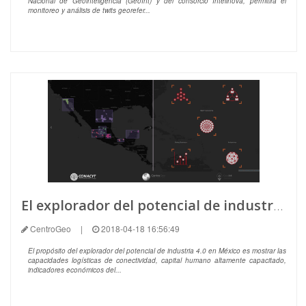
Nacional de Geointeligencia (GeoInt) y del consorcio Intelinova, permitirá el
monitoreo y análisis de twits georefer...
El explorador del potencial de industria 4.0 en México
CentroGeo
|
2018-04-18 16:56:49
El propósito del explorador del potencial de industria 4.0 en México es mostrar las
capacidades logísticas de conectividad, capital humano altamente capacitado,
indicadores económicos del...