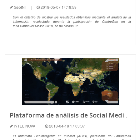
GeoINT
|
2018-05-07 14:18:59
Con el objetivo de mostrar los resultados obtenidos mediante el análisis de la
información recolectada durante la participación de CentroGeo en la
feria Hannover Messe 2018, se ha creado un ...
Plataforma de análisis de Social Media en Tiempo Real
INTELINOVA
|
2018-04-18 17:03:37
El Autómata Geointeligente en Internet (AGEI), plataforma del Laboratorio