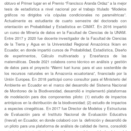
obtuvo el Primer lugar en el Premio “Francisco Aranda Ordaz” a la mejor
tesis de estadística a nivel nacional por el trabajo titulado “Modelos
gráficos no dirigidos vía cópulas condicionales no paramétricas”.
Actualmente es estudiante de cuarto semestre del doctorado con
orientación en Probabilidad y Estadística en CIMAT. En 2016 impartió
un curso de Minería de datos en la Facultad de Ciencias de la UNAM.
Entre 2017 y 2020 fue docente investigador de la Facultad de Ciencias
de la Tierra y Agua en la Universidad Regional Amazónica Ikiam en
Ecuador, en donde impartió cursos de Probabilidad, Estadística, Diseño
de experimentos, Cálculo multivariado y Enseñanza de las
matemáticas. Desde 2021 colabora como técnico en análisis y gestión
de datos para el proyecto “Warmi kari kuna: para el uso sostenible de
los recursos naturales en la Amazonía ecuatoriana”, financiado por la
Unión Europea. En 2018 participó como consultor para el Ministerio del
Ambiente en Ecuador en el marco del desarrollo del Sistema Nacional
de Monitoreo de la Biodiversidad, desarrolló e implementó plataformas
de modelación para dos componentes piloto: (1) estudio de impactos
antrópicos en la distribución de la biodiversidad; (2) estudio de impactos
a especies cinegéticas. En 2017 fue Director de Modelos y Estructuras
de Evaluación para el Instituto Nacional de Evaluación Educativa
(Ineval) en Ecuador, en donde colaboró con la definición y desarrolló de
un piloto para una plataforma de análisis de calidad de ítems, consolidó