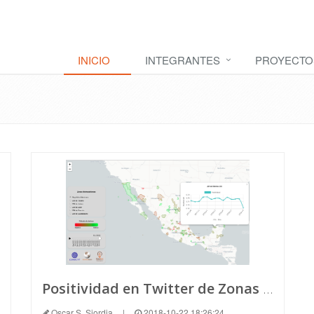
INICIO
INTEGRANTES
PROYECTO
Positividad en Twitter de Zonas Metropolitanas (ZM) en México
Oscar S. Siordia
|
2018-10-22 18:26:24