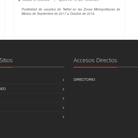
Positividad de usuarios de Twitter en las Zonas Metropolitanas de
México de Septiembre de 2017 a Octubre de 2018.
Sitios
Accesos Directos
T
DIRECTORIO
GEO