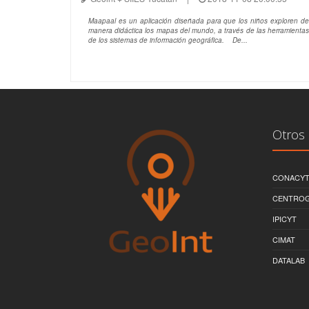
Maapaal es un aplicación diseñada para que los niños exploren de
manera didáctica los mapas del mundo, a través de las herramientas
de los sistemas de información geográfica. De...
Otros 
CONACY
CENTRO
IPICYT
CIMAT
DATALAB