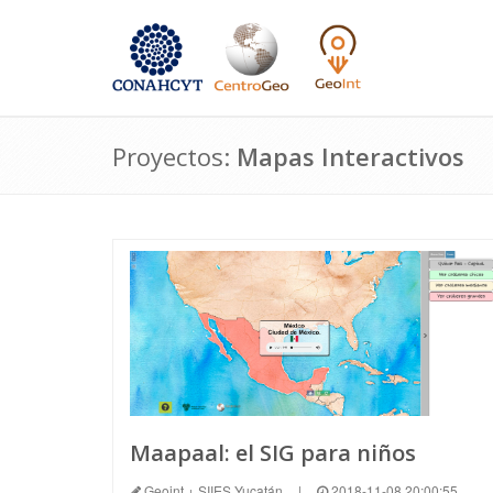
Proyectos:
Mapas Interactivos
Maapaal: el SIG para niños
Geoint + SIIES Yucatán
|
2018-11-08 20:00:55